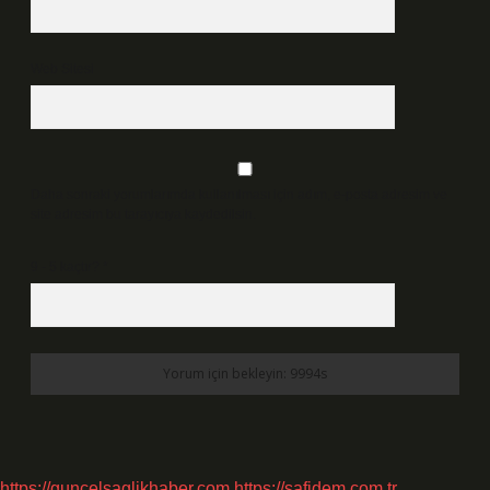
Web Sitesi
Daha sonraki yorumlarımda kullanılması için adım, e-posta adresim ve
site adresim bu tarayıcıya kaydedilsin.
9 - 5 kaçtır?
*
https://guncelsaglikhaber.com
https://safidem.com.tr