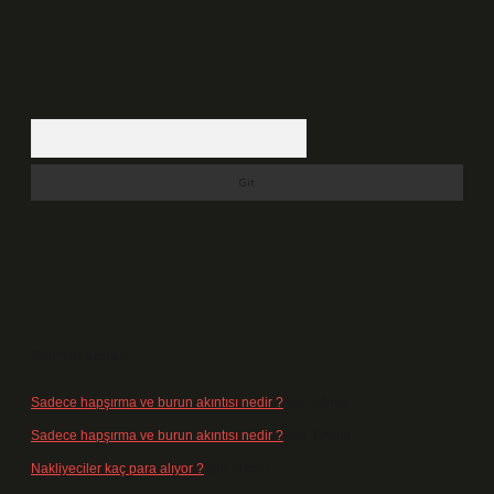
Arama
Son Yorumlar
Sadece hapşırma ve burun akıntısı nedir ?
için
admin
Sadece hapşırma ve burun akıntısı nedir ?
için
Tiryaki
Nakliyeciler kaç para alıyor ?
için
admin