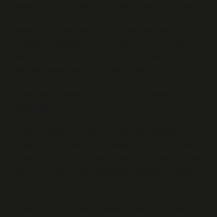
insanlar var, çalışanlar var, gönüllüler var, toplum var.
İnsan tarafım şunu söylüyor: “Bir şey gerçekten
kimseye ait değilse, o zaman hepimize mi ait?” Bu soru
beni biraz rahatsız ediyor çünkü net bir cevap yok. Ama
belki de mesele netlik değil, devamlılık.
Konya’da bir akşam yürüyüşü: iç çatışmanın
başladığı yer
Konya’da akşamları yürürken, özellikle sessizlik
arttığında zihnim daha çok konuşuyor. Bir yanda hesap
yapan, olasılıkları sıralayan mühendis ben varım. Diğer
yanda insanların hayat hikâyelerini düşünen, empati
kuran tarafım.
“Koruncuk Vakfı kimin?” sorusu burada daha kişisel bir