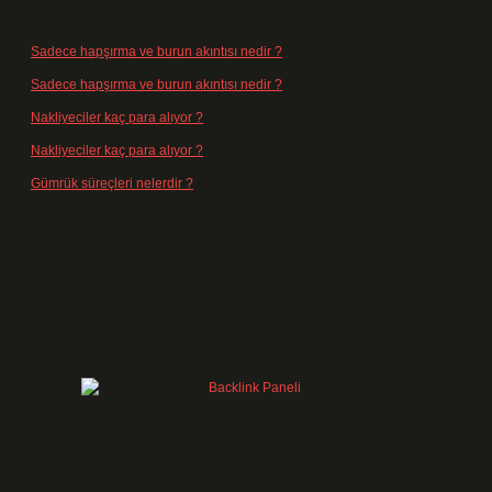
Son yorumlar
Sadece hapşırma ve burun akıntısı nedir ?
için
admin
Sadece hapşırma ve burun akıntısı nedir ?
için
Tiryaki
Nakliyeciler kaç para alıyor ?
için
admin
Nakliyeciler kaç para alıyor ?
için
Arife
Gümrük süreçleri nelerdir ?
için
admin