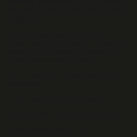
Gelecek perspektifi: 5-10 yıl sonra
Koruncuk Vakfı kimin sorusu nasıl
değişir?
Geleceğe dair düşündüğümde, özellikle 5-10 yıl
sonrasını hayal ettiğimde bu sorunun bile değişeceğini
hissediyorum. Çünkü kurumlar artık daha şeffaf, daha
görünür ve daha ağ tabanlı hale geliyor.
“Koruncuk Vakfı kimin?” sorusu gelecekte belki de şu
şekilde sorulacak:
“Koruncuk etkisini kimler birlikte büyütüyor?”
İçimdeki mühendis buna çok net bir şekilde yaklaşır:
“Veriyle ölçülebilen etki artışı var mı?”