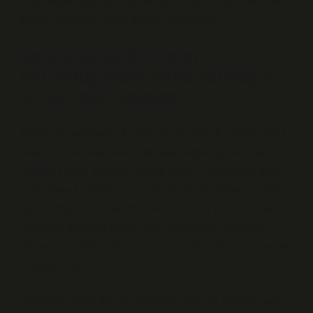
Puri okuyucularına özel bu yazımızda “Koruncuk Vakfı
kimin” hakkında pratik bilgiler sunuyoruz.
Koruncuk Vakfı kimin?
Göründüğünden daha karmaşık
bir sahiplik meselesi
Konya’da yaşayan 26 yaşında biri olarak, mühendislik
tarafım bir konuyu analiz etmeye başladığında hemen
“sistem kimde başlıyor, kimde bitiyor?” sorusuna gider.
Ama sosyal bilimlere meraklı tarafım da devreye girince
işler karışıyor. Çünkü bazı kurumlar var ki, onları tek bir
“kime ait” kalıbına sıkıştırmak neredeyse imkânsız.
“Koruncuk Vakfı kimin?” sorusu da tam böyle bir yerden
yakalıyor beni.
İlk bakışta basit gibi duruyor: bir vakıf, bir kurucu yapı,