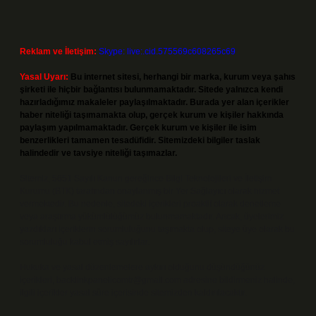
Reklam ve İletişim:
Skype: live:.cid.575569c608265c69
Yasal Uyarı:
Bu internet sitesi, herhangi bir marka, kurum veya şahıs
şirketi ile hiçbir bağlantısı bulunmamaktadır. Sitede yalnızca kendi
hazırladığımız makaleler paylaşılmaktadır. Burada yer alan içerikler
haber niteliği taşımamakta olup, gerçek kurum ve kişiler hakkında
paylaşım yapılmamaktadır. Gerçek kurum ve kişiler ile isim
benzerlikleri tamamen tesadüfidir. Sitemizdeki bilgiler taslak
halindedir ve tavsiye niteliği taşımazlar.
Sitemiz, 5651 Sayılı Kanun gereğince Bilgi Teknolojileri ve İletişim
Kurumu (BTK) tarafından onaylanmış bir Yer Sağlayıcı olarak hizmet
vermektedir. Bu nedenle, sitedeki içerikleri proaktif olarak denetleme
veya araştırma yükümlülüğümüz bulunmamaktadır. Ancak, üyelerimiz
yazdıkları içeriklerin sorumluluğunu taşımakta olup, siteye üye olarak bu
sorumluluğu kabul etmiş sayılırlar.
Hukuka ve yasal düzenlemelere aykırı olduğunu düşündüğünüz
içerikleri,
backlinkpanelicomtr@gmail.com
adresine bildirmeniz halinde,
ilgili içerikler yasal süre içerisinde sitemizden kaldırılacaktır.