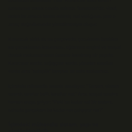
üzerinden tanımlanır. Yani “Koruncuk Vakfı kimin?”
sorusunun teknik cevabı aslında “kimsenin”dir. Vakıf,
belirli bir amaca tahsis edilmiş mal varlığının, yine o
amaç doğrultusunda yönetilmesiyle oluşur.
Koruncuk Vakfı da bu çerçevede, çocukların özellikle
kız çocuklarının korunması, eğitimine erişimi ve sosyal
destek mekanizmaları üzerine kurulmuş bir yapıdır.
Kurucular vardır, bağışçılar vardır, yönetim kurulları
vardır ama “sahiplik” bireysel bir elde toplanmaz.
İçimdeki mühendis burada rahatlıyor: “Tamam, sistem
tanımlı, sınırlar belli, kurallar net.” Ama sosyal tarafım
hemen araya giriyor: “Peki bu kadar net bir sistem,
sahada gerçekten bu kadar net çalışıyor mu?”
İçimdeki mühendis: sistem, yapı ve
sürdürülebilirlik