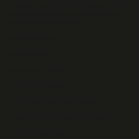
Bu noktada “Koruncuk Vakfı kimin?” sorusuna tek bir
cevap vermek yerine, farklı bakış açılarını yan yana
koymak daha anlamlı hale geliyor.
Mühendis bakış açısı:
Vakıf tüzel kişiliktir
Sahiplik değil amaç vardır
Yönetim kurulları değişebilir
Sistem sürdürülebilirlik üzerine kuruludur
Sosyal bilimlere yakın tarafım ise şöyle bakıyor:
Vakıf bir toplumsal sözleşmedir