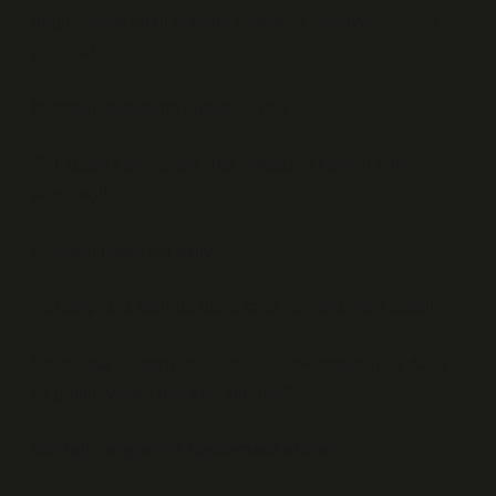
değil, birçok farklı insanın katkısıyla büyüyen bir yapı
görüyorum.
İçimdeki mühendis burada diyorki:
“Bu, dağıtık bir sistem. Tek noktadan kontrol edilen bir
yapı değil.”
İçimdeki insan ise ekliyor:
“Bu dağıtıklık aslında daha fazla hayat demek olabilir.”
Ve burada bir soru beliriyor: “Dağıtık sorumluluk daha
mı güçlü, yoksa daha mı kırılgan?”
Sahiplik algısının toplumsal etkisi