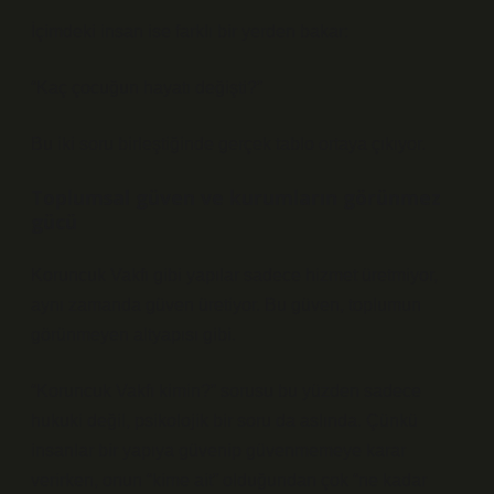
İçimdeki insan ise farklı bir yerden bakar:
“Kaç çocuğun hayatı değişti?”
Bu iki soru birleştiğinde gerçek tablo ortaya çıkıyor.
Toplumsal güven ve kurumların görünmez
gücü
Koruncuk Vakfı gibi yapılar sadece hizmet üretmiyor,
aynı zamanda güven üretiyor. Bu güven, toplumun
görünmeyen altyapısı gibi.
“Koruncuk Vakfı kimin?” sorusu bu yüzden sadece
hukuki değil, psikolojik bir soru da aslında. Çünkü
insanlar bir yapıya güvenip güvenmemeye karar
verirken, onun “kime ait” olduğundan çok “ne kadar