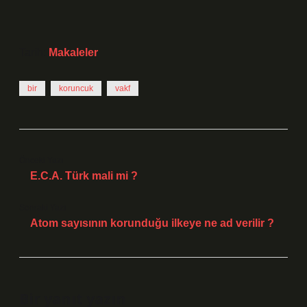
Tarih:
Makaleler
bir
koruncuk
vakf
Önceki Yazı
E.C.A. Türk mali mi ?
Sonraki Yazı
Atom sayısının korunduğu ilkeye ne ad verilir ?
Bir yanıt yazın