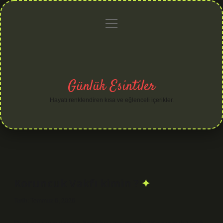
menüyü
Anasayfa
Gizlilik
Yasal
Hakkımızda
aç
Politikası
Uyarı
Günlük Esintiler
Hayatı renklendiren kısa ve eğlenceli içerikler.
Koruncuk Vakfı kimin ?
Tarih: Temmuz 6, 2026