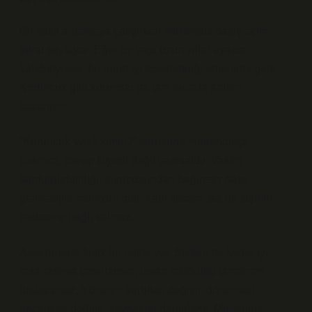
Bir vakfı anlamaya çalışırken mühendis bakış açım
şunu söylüyor: Eğer bir yapı uzun yıllar ayakta
kalabiliyorsa, bu onun iyi tasarlandığı anlamına gelir.
Koruncuk gibi kurumlar da tam burada anlam
kazanıyor.
“Koruncuk Vakfı kimin?” sorusuna mühendisçe
bakınca, cevap kişisel değil yapısaldır. Vakfın
sürdürülebilirliği, kurucusundan bağımsız hale
gelmesiyle mümkün olur. Yani sistem, tek bir kişinin
iradesine bağlı kalmaz.
Ama burada kritik bir nokta var. Sistem ne kadar iyi
tasarlanırsa tasarlansın, insan faktörünü tamamen
dışlayamaz. Yönetim kurulları değişir, dönemsel
öncelikler değişir, kaynaklar dalgalanır. Mühendis