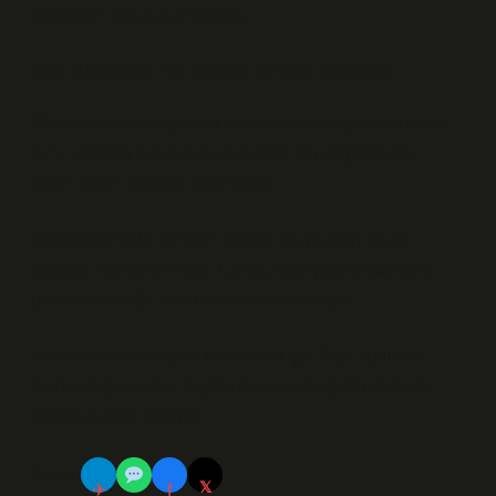
güvenilir” olduğuna bakıyor.
Son düşünce: iki zihnin ortak noktası
Günün sonunda içimdeki mühendis ve içimdeki insan
aynı noktada buluşuyor. Biri sistemin sağlamlığını,
diğeri insan hayatını önemsiyor.
“Koruncuk Vakfı kimin?” sorusu bu yüzden tek bir
cevaba indirgenemiyor. Çünkü bazı yapılar sahiplik
üzerinden değil, etki üzerinden var oluyor.
Ve belki de en önemli farkındalık şu: Bazı kurumlar
birinin değil, birçok kişinin sessiz emeğinin toplamı
olarak ayakta duruyor.
Paylaş:
𝕏
✈
f