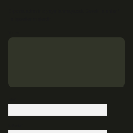
E-posta adresiniz yayınlanmayacak.
Gerekli alanlar
*
ile işaretlenmişlerdir
Yorum
İsim*
E-Posta*