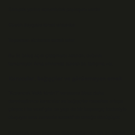
Sahiplik yerine sorumluluk paylaşımı vardır
Güven duygusu temel unsurdur
Toplumun vicdanını temsil eder
Bu iki bakış açısı çatışmıyor aslında, birbirini
tamamlıyor. Ama zihnimde sürekli bir tartışma var.
Kurucular, bağışçılar ve görünmeyen emek
“Koruncuk Vakfı kimin?” sorusunu biraz daha
derinleştirince kurucular ve bağışçılar meselesi ortaya
çıkıyor. Her vakıf gibi bu yapı da bir başlangıç iradesiyle
oluşuyor ama zamanla kolektif bir emeğe dönüşüyor.
Koruncuk Vakfı özelinde düşündüğümde, tek bir kişinin