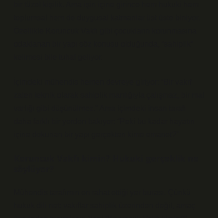
bir tüzel kişilik. Ama işin içine girince hem hukuki hem
toplumsal hem de duygusal katmanlar üst üste biniyor.
Özellikle Koruncuk Vakfı gibi çocukların korunmasına
odaklanan bir yapı söz konusu olduğunda, “sahiplik”
kelimesi bile tuhaf geliyor.
İçimdeki mühendis hemen devreye giriyor: “Bir vakıf
zaten teknik olarak sahiplik mantığıyla çalışmaz, bir mal
varlığı gibi düşünülmez.” Ama içimdeki insan tarafı
daha farklı bir yerden bakıyor: “Peki bu kadar hayatın
içine dokunan bir yapı gerçekten kime emanet?”
Koruncuk Vakfı kimin? Hukuki gerçeklik ne
söylüyor?
Mühendis tarafımın en rahat ettiği yer burası. Çünkü
hukuk dili net: vakıflar sahiplik üzerinden değil, amaç