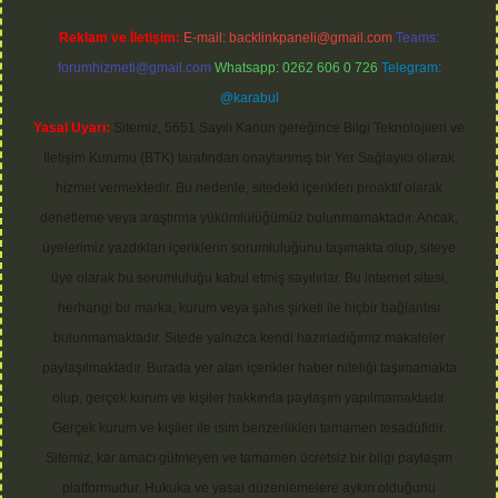
Reklam ve İletişim:
E-mail:
backlinkpaneli@gmail.com
Teams:
forumhizmeti@gmail.com
Whatsapp: 0262 606 0 726
Telegram:
@karabul
Yasal Uyarı:
Sitemiz, 5651 Sayılı Kanun gereğince Bilgi Teknolojileri ve
İletişim Kurumu (BTK) tarafından onaylanmış bir Yer Sağlayıcı olarak
hizmet vermektedir. Bu nedenle, sitedeki içerikleri proaktif olarak
denetleme veya araştırma yükümlülüğümüz bulunmamaktadır. Ancak,
üyelerimiz yazdıkları içeriklerin sorumluluğunu taşımakta olup, siteye
üye olarak bu sorumluluğu kabul etmiş sayılırlar. Bu internet sitesi,
herhangi bir marka, kurum veya şahıs şirketi ile hiçbir bağlantısı
bulunmamaktadır. Sitede yalnızca kendi hazırladığımız makaleler
paylaşılmaktadır. Burada yer alan içerikler haber niteliği taşımamakta
olup, gerçek kurum ve kişiler hakkında paylaşım yapılmamaktadır.
Gerçek kurum ve kişiler ile isim benzerlikleri tamamen tesadüfidir.
Sitemiz, kar amacı gütmeyen ve tamamen ücretsiz bir bilgi paylaşım
platformudur. Hukuka ve yasal düzenlemelere aykırı olduğunu