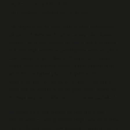
hayatımızı nasıl şekillendirir?”
Etik Perspektif: Doğruyu Seçme ve İtaat
Etik, doğru ile yanlış arasındaki sınırları belirlemeye
çalışan bir felsefe dalıdır. Uhud Savaşı’nda okçuların
hareketi, bir tür etik ikilemyi gündeme getirir: Emirlere
ne kadar bağlı kalmalı ve gerektiğinde kendi yargımızı
nasıl oluşturmalıyız? Okçular, Peygamber’in (sav)
verdiği emre itaat etmek yerine, o anki durumu kendi
gözlemleri ve kişisel çıkarları doğrultusunda
değerlendirdiler. Ancak, bu tür bir seçim, aslında en
temel etik sorulardan birine de işaret eder: Toplum ve
otoriteye karşı sorumluluklarımız ne kadar güçlüdür?
Immanuel Kant, etik üzerine konuşurken, ahlaki
eylemin yalnızca sonuçlarından değil, eylemin içindeki
niyetten de kaynaklanması gerektiğini savunur. Kant’a