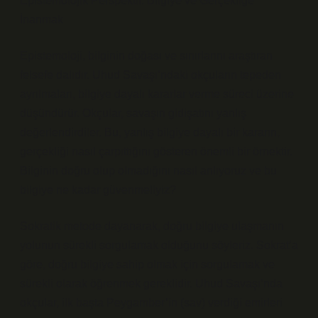
Epistemolojik Perspektif: Bilgiye ve Gerçekliğe
İnanmak
Epistemoloji, bilginin doğası ve sınırlarını araştıran
felsefe dalıdır. Uhud Savaşı’ndaki okçuların tepeden
ayrılmaları, bilgiye dayalı kararlar verme süreci üzerine
düşündürür. Okçular, savaşın gidişatını yanlış
değerlendirdiler. Bu, yanlış bilgiye dayalı bir kararın,
gerçekliği nasıl çarpıttığını gösteren önemli bir örnektir.
Bilginin doğru olup olmadığını nasıl anlıyoruz ve bu
bilgiye ne kadar güvenmeliyiz?
Sokratik metode dayanarak, doğru bilgiye ulaşmanın
yolunun sürekli sorgulamak olduğunu söyleriz. Sokrat’a
göre, doğru bilgiye sahip olmak için sorgulamak ve
sürekli olarak öğrenmek gereklidir. Uhud Savaşı’nda
okçular, ilk başta Peygamber’in (sav) verdiği emirleri