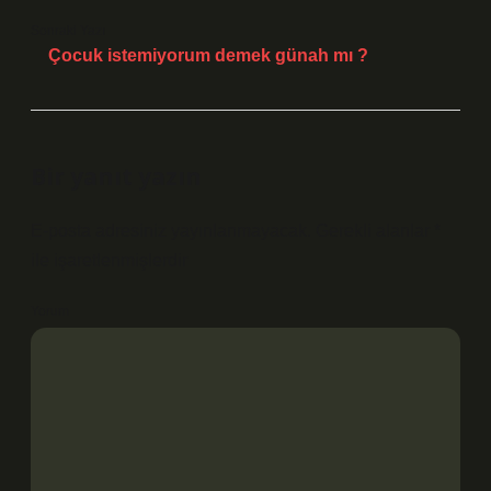
Sonraki Yazı
Çocuk istemiyorum demek günah mı ?
Bir yanıt yazın
E-posta adresiniz yayınlanmayacak.
Gerekli alanlar
*
ile işaretlenmişlerdir
Yorum