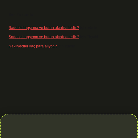
Son Yorumlar
Sadece hapşırma ve burun akıntısı nedir ?
için
admin
Sadece hapşırma ve burun akıntısı nedir ?
için
Tiryaki
Nakliyeciler kaç para alıyor ?
için
admin
is.org