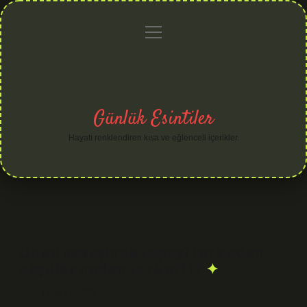
menüyü
Anasayfa
Gizlilik
Yasal
Hakkımızda
aç
Politikası
Uyarı
Günlük Esintiler
Hayatı renklendiren kısa ve eğlenceli içerikler.
Uhud savaşında tepeyi terk eden
okçular neden terk etti ?
Tarih: Ocak 14, 2026