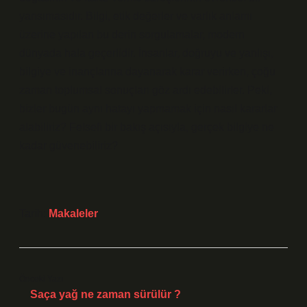
yansımasıdır. Bilgi, etik değerler ve varlık anlamı
üzerine yapılan bu derin sorgulamalar, modern
dünyada hala geçerlidir. İnsanlar, doğruyu ve yanlışı,
bilgiye ve inançlarına dayanarak karar verirken, çoğu
zaman toplumsal sonuçları göz ardı edebilirler. Peki,
bizler bugün aynı hatayı yapmamak için nasıl kararlar
alabiliriz? Felsefi bir bakış açısıyla, gerçek bilgiye ne
kadar güvenebiliriz?
Tarih:
Makaleler
Önceki Yazı
Saça yağ ne zaman sürülür ?