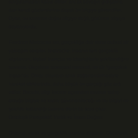
sorgulamadan kabul ettiler, ancak savaşın gidişatına
dair kendi gözlemlerine dayalı bir bilgiye güvendiler.
Oysa, bu kararları doğru bilgiye değil, görünen bilgiye
dayanıyordu.
Friedrich Nietzsche ise, gerçekliğe dair daha radikal bir
yaklaşım sergiler. Nietzsche, insanın tüm gerçeklik
algılarının, kişisel inançlar ve ideolojilerle şekillendiğini
savunur. Okçuların savaştaki hareketi, bir tür “gerçeklik
inşası”dır. Onlar, olayların anlık değerlendirmesiyle
hareket ettiklerinde, daha büyük bir gerçeği göz ardı
ettiler. Burada, bilgi kuramı açısından insanın sahip
olduğu bilgiye ne kadar güvenebileceği ve bu bilgiyi ne
şekilde kullandığı üzerine derin bir soru çıkar.
Ontolojik Perspektif: Varlık ve İnsan Doğası
Ontoloji, varlık ve gerçeklik üzerine düşünür. Okçuların