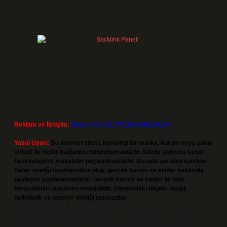
Reklam ve İletişim:
Skype: live:.cid.575569c608265c69
Yasal Uyarı:
Bu internet sitesi, herhangi bir marka, kurum veya şahıs
şirketi ile hiçbir bağlantısı bulunmamaktadır. Sitede yalnızca kendi
hazırladığımız makaleler paylaşılmaktadır. Burada yer alan içerikler
haber niteliği taşımamakta olup, gerçek kurum ve kişiler hakkında
paylaşım yapılmamaktadır. Gerçek kurum ve kişiler ile isim
benzerlikleri tamamen tesadüfidir. Sitemizdeki bilgiler taslak
halindedir ve tavsiye niteliği taşımazlar.
Sitemiz, 5651 Sayılı Kanun gereğince Bilgi Teknolojileri ve İletişim
Kurumu (BTK) tarafından onaylanmış bir Yer Sağlayıcı olarak hizmet