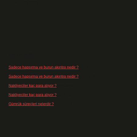
Temmuz 23, 2026
Son yorumlar
Sadece hapşırma ve burun akıntısı nedir ?
için
admin
Sadece hapşırma ve burun akıntısı nedir ?
için
Tiryaki
Nakliyeciler kaç para alıyor ?
için
admin
Nakliyeciler kaç para alıyor ?
için
Arife
Gümrük süreçleri nelerdir ?
için
admin