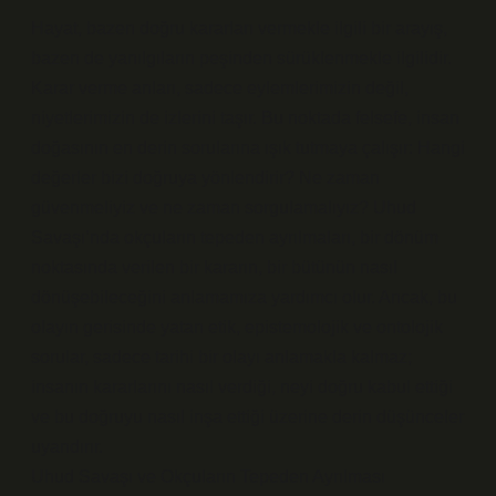
Hayat, bazen doğru kararları vermekle ilgili bir arayış,
bazen de yanılgıların peşinden sürüklenmekle ilgilidir.
Karar verme anları, sadece eylemlerimizin değil,
niyetlerimizin de izlerini taşır. Bu noktada felsefe, insan
doğasının en derin sorularına ışık tutmaya çalışır: Hangi
değerler bizi doğruya yönlendirir? Ne zaman
güvenmeliyiz ve ne zaman sorgulamalıyız? Uhud
Savaşı’nda okçuların tepeden ayrılmaları, bir dönüm
noktasında verilen bir kararın, bir bütünün nasıl
dönüşebileceğini anlamamıza yardımcı olur. Ancak, bu
olayın gerisinde yatan etik, epistemolojik ve ontolojik
sorular, sadece tarihi bir olayı anlamakla kalmaz;
insanın kararlarını nasıl verdiği, neyi doğru kabul ettiği
ve bu doğruyu nasıl inşa ettiği üzerine derin düşünceler
uyandırır.
Uhud Savaşı ve Okçuların Tepeden Ayrılması