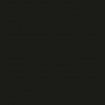
tepeden ayrılması, aslında insan doğasının temel bir
sorusunu gündeme getirir: İnsanlar ne kadar
güvenebilirler? İnsan varlığının bir parçası olan özgür
irade ve karar verme yetisi, bu olayda kritik bir rol
oynamıştır. İnsanların seçme özgürlüğü, onları bazen
doğru yoldan saptırabilir. Ancak, ontolojik olarak, özgür
irade her zaman doğru kararı verir mi?
Jean-Paul Sartre, varoluşçuluğun en önemli
isimlerinden biridir ve insanın özünü, kendi seçimleriyle
belirlediğini savunur. Sartre’a göre, insan özgürdür ve
bu özgürlük, bireyin varlık anlamını oluşturur. Okçular,
bu özgürlükleri ile hareket ettiler, ancak Sartre’a göre,
seçimlerinin sorumluluğunu kabul etmeliydiler. Onlar,
sadece bireysel özgürlüklerini kullanarak, toplumsal
bağlamı göz ardı ettiler. Sonuçta, özgür irade, onlar için
felakete yol açtı.