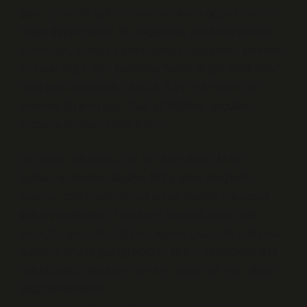
göre, ahlaki bir eylem, evrensel olarak geçerli olan bir
ilkeye dayanmalıdır. Bu bağlamda, okçuların tepeden
ayrılmaları, sadece kişisel faydaları gözeterek verdikleri
bir karar değil, aynı zamanda “kendi doğru bildiklerini”
takip etme güdüsüdür. Ancak, Kant’ın felsefesinde,
evrensel bir emir olan “itaat et” düsturu, okçuların
yaptığını ahlaken doğru kılmaz.
Bir başka etik bakış açısı ise John Stuart Mill’in
faydacılık ilkesine dayanır. Mill’e göre, bireylerin
kararları, toplumsal faydayı en üst düzeye çıkaracak
şekilde verilmelidir. Okçuların hareketi, toplumsal
sonuçları göz ardı ettiğinde, kişisel çıkarların toplumsal
faydanın önüne geçtiği görülür. Mill’in perspektifinden
bakıldığında, okçuların hareketi, ahlaki bir hata olarak
değerlendirilebilir.