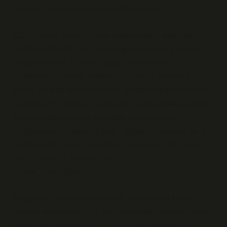
Güncel Tartışmalar ve Felsefi Düşünceler
Günümüzde benzer etik ve epistemolojik ikilemler,
modern dünyada sıkça karşılaşılan kararlar üzerinden
tartışılmaktadır. Özellikle yapay zeka ve etik
algoritmalar üzerine yapılan tartışmalar, insanın bilgiye
dayalı kararlar verme sürecini yeniden sorgulamamıza
olanak tanır. İnsanların kararlarını yapay zekaya bırakıp
bırakmamaları gerektiği sorusu, günümüz etik
tartışmalarının merkezindedir. Okçuların durumu, bu tür
modern dilemmanın temellerini atmaktadır: Kim karar
verir? İnsan mı, makine mi?
Sonuç: Derin Sorular
Okçuların tepeden ayrılmasının arkasındaki felsefi
sorular, sadece tarihi bir olayı anlamakla kalmaz; insan
doğasının ve karar verme süreçlerinin evrensel bir