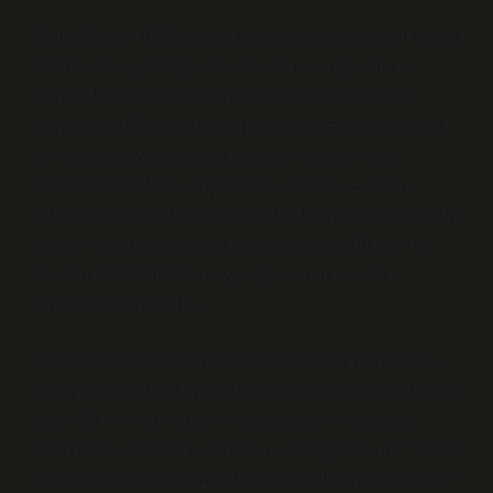
Uhud Savaşı, 625 yılında, İslam tarihinde önemli bir yer
tutan ve savaş stratejisinin, insan psikolojisinin ve
inancın kesişim noktasını ortaya koyan bir olaydır.
Peygamber Efendimiz (sav), okçuları savaşın stratejik
bir noktasına yerleştirerek, savaşın seyrinin lehe
dönmesini sağlamaya çalışmıştı. Ancak, savaşın
gidişatı lehlerine dönünce okçular, Peygamber’in (sav)
emirlerini göz ardı ederek tepeyi terk etti. Bu hareket,
savaşın kaybedilmesine yol açtı ve çok sayıda
müslüman şehit oldu.
Okçuların tepeden ayrılmalarının ardında yalnızca bir
yanlış anlamadan kaynaklanan bir hata yoktu. Bu, daha
derin etik ve bilgiye dair bir sorgulama ve belki de
insan doğasına dair evrensel bir ders içeriyordu: “Hangi
bilgiye güvendiğimiz ve o bilgiye nasıl tepki verdiğimiz