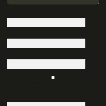
İsim*
E-Posta*
Web Sitesi
Daha sonraki yorumlarımda kullanılması için adım, e-posta adresim ve
site adresim bu tarayıcıya kaydedilsin.
5 + 3 kaçtır?
*