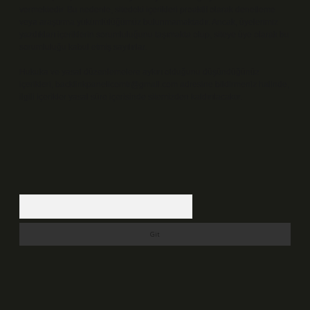
vermektedir. Bu nedenle, sitedeki içerikleri proaktif olarak denetleme
veya araştırma yükümlülüğümüz bulunmamaktadır. Ancak, üyelerimiz
yazdıkları içeriklerin sorumluluğunu taşımakta olup, siteye üye olarak bu
sorumluluğu kabul etmiş sayılırlar.
Hukuka ve yasal düzenlemelere aykırı olduğunu düşündüğünüz
içerikleri,
backlinkpanelicomtr@gmail.com
adresine bildirmeniz halinde,
ilgili içerikler yasal süre içerisinde sitemizden kaldırılacaktır.
Arama