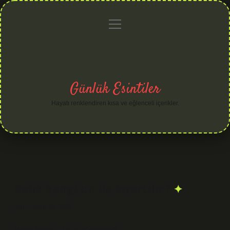
menüyü
Anasayfa
Gizlilik
Yasal
Hakkımızda
aç
Politikası
Uyarı
Günlük Esintiler
Hayatı renklendiren kısa ve eğlenceli içerikler.
Balık hangi un ile kızartılır ?
Tarih: Aralık 13, 2025