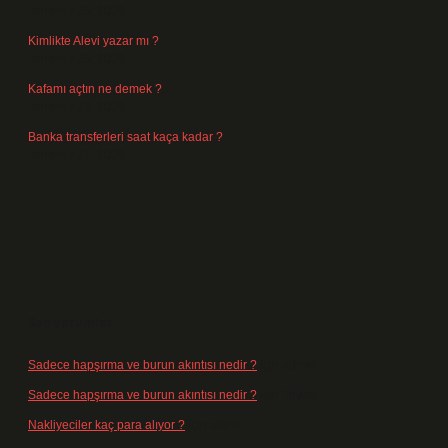
Temmuz 25, 2026
Kimlikte Alevi yazar mı ?
Temmuz 25, 2026
Kafamı açtın ne demek ?
Temmuz 23, 2026
Banka transferleri saat kaça kadar ?
Temmuz 21, 2026
Son yorumlar
Sadece hapşırma ve burun akıntısı nedir ?
için
admin
Sadece hapşırma ve burun akıntısı nedir ?
için
Tiryaki
Nakliyeciler kaç para alıyor ?
için
admin