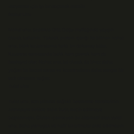
isteyenler için iyi bir seçenek olabilir.
Nohut Unu
Nohut unu, özellikle Orta Doğu mutfağında yaygın
olarak kullanılır. Yüksek protein içeriği ile bilinen nohut
unu, balık kızartmasına farklı bir dokunuş katar.
Kızartma sonrasında balık hem gevrek hem de
besleyici olur. Nohut unu, tat olarak da biraz daha
yoğun bir lezzet sunar ve kızartmaların daha zengin bir
tadı olmasını sağlar.
Yulaf Unu
Yulaf unu, son yıllarda sağlıklı beslenme trendlerinin
artmasıyla birlikte daha fazla tercih edilmeye
başlanmıştır. Gluten içermeyen bir alternatif olan yulaf
unu, daha yumuşak ve hafif kızartmalar elde edilmesini
sağlar. Ayrıca yulaf unu, içeriğindeki lif ve vitaminlerle