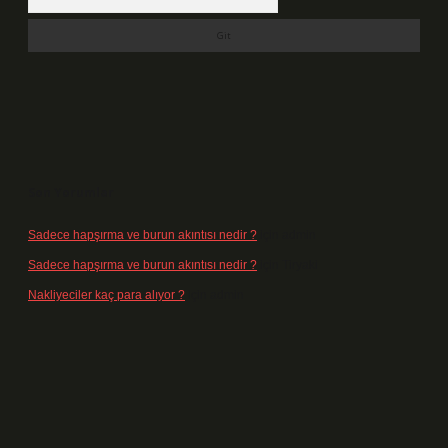
Son Yorumlar
Sadece hapşırma ve burun akıntısı nedir ?
için
admin
Sadece hapşırma ve burun akıntısı nedir ?
için
Tiryaki
Nakliyeciler kaç para alıyor ?
için
admin