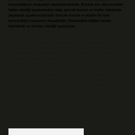
hazırladığımız makaleler paylaşılmaktadır. Burada yer alan içerikler
haber niteliği taşımamakta olup, gerçek kurum ve kişiler hakkında
paylaşım yapılmamaktadır. Gerçek kurum ve kişiler ile isim
benzerlikleri tamamen tesadüfidir. Sitemizdeki bilgiler taslak
halindedir ve tavsiye niteliği taşımazlar.
Sitemiz, 5651 Sayılı Kanun gereğince Bilgi Teknolojileri ve İletişim
Kurumu (BTK) tarafından onaylanmış bir Yer Sağlayıcı olarak hizmet
vermektedir. Bu nedenle, sitedeki içerikleri proaktif olarak denetleme
veya araştırma yükümlülüğümüz bulunmamaktadır. Ancak, üyelerimiz
yazdıkları içeriklerin sorumluluğunu taşımakta olup, siteye üye olarak bu
sorumluluğu kabul etmiş sayılırlar.
Hukuka ve yasal düzenlemelere aykırı olduğunu düşündüğünüz
içerikleri,
backlinkpanelicomtr@gmail.com
adresine bildirmeniz halinde,
ilgili içerikler yasal süre içerisinde sitemizden kaldırılacaktır.
Arama