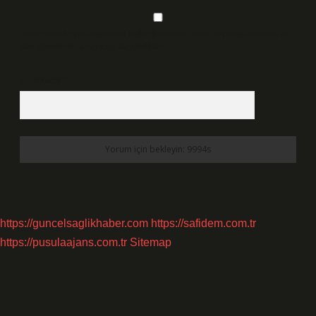
Daha sonraki yorumlarımda kullanılması için adım, e-posta adresim ve
site adresim bu tarayıcıya kaydedilsin.
7 + 8 kaçtır?
*
https://guncelsaglikhaber.com
https://safidem.com.tr
https://pusulaajans.com.tr
Sitemap