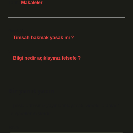
Tarih:
Makaleler
Önceki Yazı
Timsah bakmak yasak mı ?
Sonraki Yazı
Bilgi nedir açıklayınız felsefe ?
Bir yanıt yazın
E-posta adresiniz yayınlanmayacak.
Gerekli alanlar
*
ile işaretlenmişlerdir
Yorum