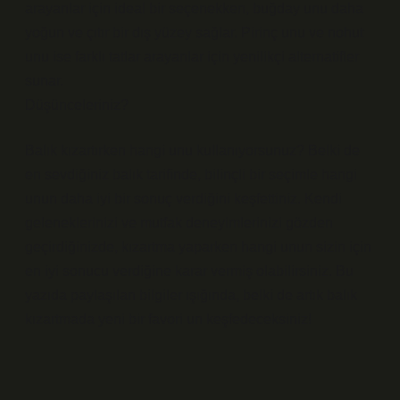
arayanlar için ideal bir seçenekken, buğday unu daha
yoğun ve çıtır bir dış yüzey sağlar. Pirinç unu ve nohut
unu ise farklı tatlar arayanlar için yenilikçi alternatifler
sunar.
Düşünceleriniz?
Balık kızartırken hangi unu kullanıyorsunuz? Belki de
en sevdiğiniz balık tarifinde, bilinçli bir seçimle hangi
unun daha iyi bir sonuç verdiğini keşfettiniz. Kendi
geleneklerinizi ve mutfak deneyimlerinizi gözden
geçirdiğinizde, kızartma yaparken hangi unun sizin için
en iyi sonucu verdiğine karar vermiş olabilirsiniz. Bu
yazıda paylaşılan bilgiler ışığında, belki de artık balık
kızartmada yeni bir favori un keşfedeceksiniz!