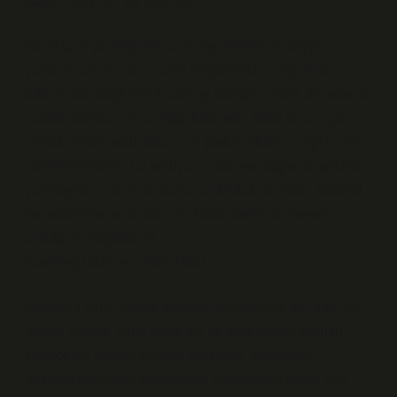
Balık Hangi Un ile Kızartılır?
Bir akşam yemeğinde balık pişirmenin en keyifli
yanlarından biri de, o altın rengindeki çıtırlığı elde
edebilmek değil mi? Kızarmış balığın o nefis dokusu ve
lezzeti, sofralarımıza neşe katarken, belki de en çok
merak edilen sorulardan biri şudur: “Balık hangi un ile
kızartılır?” Gelin, bu soruyu bir kez ve doğru bir şekilde
yanıtlayalım, hem de bunun ardındaki tarihsel, kültürel
ve beslenme açısından ne kadar derin bir mesele
olduğunu keşfederek.
Kızarmış Balık ve Unun Rolü
Kızarmış balık, birçok kültürün mutfağında yer alan bir
lezzet. Ancak, balık hangi un ile kızartılacak sorusu
sadece bir yemek tarifinin ötesinde, beslenme
alışkanlıklarından geleneksel yöntemlere kadar pek