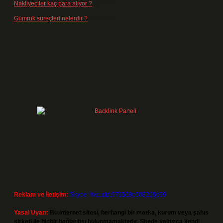
Nakliyeciler kaç para alıyor ?
için
Arife
Gümrük süreçleri nelerdir ?
için
admin
Reklam ve İletişim:
Skype: live:.cid.575569c608265c69
Yasal Uyarı:
Bu internet sitesi, herhangi bir marka, kurum veya şahıs
şirketi ile hiçbir bağlantısı bulunmamaktadır. Sitede yalnızca kendi