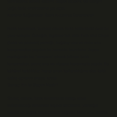
yanmasına sebep olabilir, düşük sıcaklık ise balığın
yağa fazla emilmesine yol açar.
Kültürel Bağlantılar: Balık Kızartma Gelenekleri
Balık kızartmak, tarihsel olarak farklı kültürlerde özel bir
yere sahiptir. Örneğin, İngiltere’nin ünlü Fish and Chips
(balık ve patates) yemeği, buğday unu ve mısır unu
karışımından yapılan bir hamurla hazırlanır. Japon
mutfağında ise “tempura” olarak bilinen balık
kızartmaları, pirinç unu ve nişasta karışımıyla yapılır. Bu
kültürel farklılıklar, hangi unun kullanıldığına dair farklı
bakış açılarını ortaya koyar.
Sonuç: En İyi Seçim Nedir?
Sonuç olarak, balık kızartmada hangi unun
kullanılacağı tamamen kişisel tercihlere, yemeğin
türüne ve sağlık ihtiyaçlarına bağlıdır. Mısır unu, hafiflik