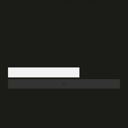
yazdıkları içeriklerin sorumluluğunu taşımakta olup, siteye üye olarak bu
sorumluluğu kabul etmiş sayılırlar.
Hukuka ve yasal düzenlemelere aykırı olduğunu düşündüğünüz
içerikleri,
backlinkpanelicomtr@gmail.com
adresine bildirmeniz halinde,
ilgili içerikler yasal süre içerisinde sitemizden kaldırılacaktır.
Arama