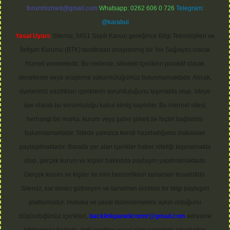
forumhizmeti@gmail.com
Whatsapp: 0262 606 0 726
Telegram:
@karabul
Yasal Uyarı:
Sitemiz, 5651 Sayılı Kanun gereğince Bilgi Teknolojileri ve
İletişim Kurumu (BTK) tarafından onaylanmış bir Yer Sağlayıcı olarak
hizmet vermektedir. Bu nedenle, sitedeki içerikleri proaktif olarak
denetleme veya araştırma yükümlülüğümüz bulunmamaktadır. Ancak,
üyelerimiz yazdıkları içeriklerin sorumluluğunu taşımakta olup, siteye
üye olarak bu sorumluluğu kabul etmiş sayılırlar. Bu internet sitesi,
herhangi bir marka, kurum veya şahıs şirketi ile hiçbir bağlantısı
bulunmamaktadır. Sitede yalnızca kendi hazırladığımız makaleler
paylaşılmaktadır. Burada yer alan içerikler haber niteliği taşımamakta
olup, gerçek kurum ve kişiler hakkında paylaşım yapılmamaktadır.
Gerçek kurum ve kişiler ile isim benzerlikleri tamamen tesadüfidir.
Sitemiz, kar amacı gütmeyen ve tamamen ücretsiz bir bilgi paylaşım
platformudur. Hukuka ve yasal düzenlemelere aykırı olduğunu
düşündüğünüz içerikleri,
backlinkpanelicomtr@gmail.com
adresine