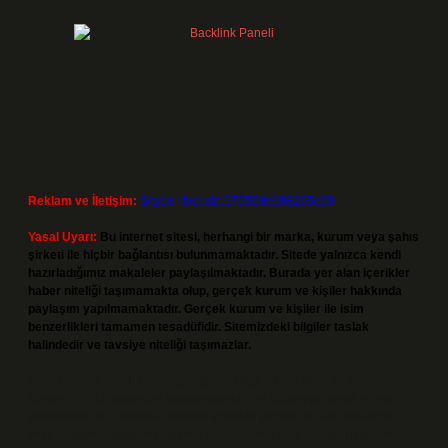
Reklam ve İletişim:
Skype: live:.cid.575569c608265c69
Yasal Uyarı:
Bu internet sitesi, herhangi bir marka, kurum veya şahıs
şirketi ile hiçbir bağlantısı bulunmamaktadır. Sitede yalnızca kendi
hazırladığımız makaleler paylaşılmaktadır. Burada yer alan içerikler
haber niteliği taşımamakta olup, gerçek kurum ve kişiler hakkında
paylaşım yapılmamaktadır. Gerçek kurum ve kişiler ile isim
benzerlikleri tamamen tesadüfidir. Sitemizdeki bilgiler taslak
halindedir ve tavsiye niteliği taşımazlar.
Sitemiz, 5651 Sayılı Kanun gereğince Bilgi Teknolojileri ve İletişim
Kurumu (BTK) tarafından onaylanmış bir Yer Sağlayıcı olarak hizmet
vermektedir. Bu nedenle, sitedeki içerikleri proaktif olarak denetleme
veya araştırma yükümlülüğümüz bulunmamaktadır. Ancak, üyelerimiz