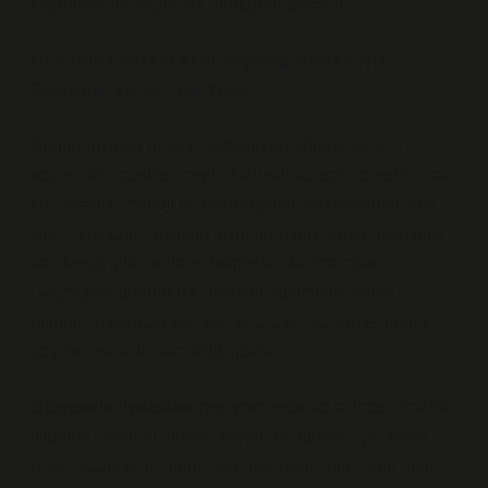
koşullarla da bağlantılı olduğunu gösterir.
Günümüz Perspektifi: Biyolog Olmak için
Bölümler ve Kariyer Yolları
Bugün biyolog olmayı hedefleyen öğrenciler için
seçenekler çeşitlenmiştir. Tarihsel süreçte temelini atan
tıp, botanik, zooloji ve mikrobiyoloji bölümlerinin yanı
sıra, moleküler biyoloji, biyoinformatik, çevre biyolojisi
ve ekoloji gibi modern disiplinler de öne çıkar.
Geçmişten günümüze, biyoloji eğitiminin evrimi,
bilginin sistematikleşmesi ve araştırma yöntemlerinin
çeşitlenmesi ile paralellik gösterir.
Belgelerle desteklenmiş yorumlar
ve tarihsel örnekler
ışığında, biyolog olmayı seçen bir öğrenci için temel
öneri, sadece bir bölüm seçmek değil, geçmişin bilgi