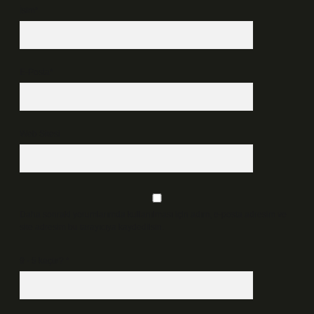
İsim*
E-Posta*
Web Sitesi
Daha sonraki yorumlarımda kullanılması için adım, e-posta adresim ve
site adresim bu tarayıcıya kaydedilsin.
9 - 5 kaçtır?
*