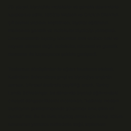
20. yüzyıl, biyolojide moleküler ve genetik devrimlerle
karakterize edilir. 1953’te Watson ve Crick’in DNA’nın
çift sarmal yapısını keşfetmesi, biyoloji eğitiminin
merkezine genetik ve moleküler biyolojiyi yerleştirdi.
Üniversitelerde biyoloji bölümleri artık sadece bitki ve
hayvan bilimleri değil, moleküler, hücresel ve genetik
derslerini de kapsayacak şekilde genişledi.
Toplumsal dönüşümler de eğitim fırsatlarını etkiledi.
Kadınların üniversiteye girişi ve biyolojiye erişimin
artması, bilimsel üretimde çeşitliliği artırdı. Tarihçi
Londa Schiebinger, bu dönemde biyoloji eğitimindeki
cinsiyet dengesizliklerini incelerken, “kadınlar modern
biyolojinin şekillenmesinde görünmez ama etkili rol
oynadı” der. Bu da bize, biyolog olmak için hangi bölüm
sorusunun yalnızca müfredatla değil, toplumsal