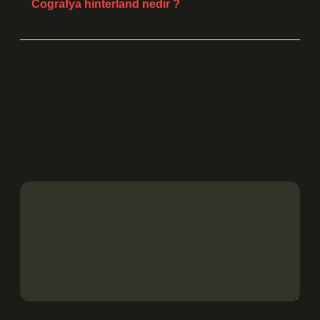
Cografya hinterland nedir ?
Bir yanıt yazın
E-posta adresiniz yayınlanmayacak.
Gerekli alanlar
*
ile işaretlenmişlerdir
Yorum