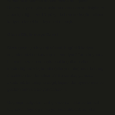
zamanda toplumsal dönüşümlerle de ilgilidir.
Üniversiteye erişim, araştırma olanakları ve disiplinler
arası işbirliği, hem 19. yüzyılda hem de bugün bilimsel
kariyerin temel belirleyicileri olmuştur.
Okuru Düşünmeye Davet
Sizce geçmişin biyoloji eğitimi, bugünkü kariyer
seçimlerimizi ne kadar şekillendiriyor? Tarih boyunca
bilimsel merakın ve toplumsal koşulların etkisini
düşündüğünüzde, kendi eğitim yolculuğunuzda hangi
öncelikleri belirlemelisiniz? Bu sorular, yalnızca
akademik bir tartışma değil, kişisel deneyimlerimiz ve
gözlemlerimizle de yanıtlanabilir.
Geçmişin belgeleri, tarihçilerden alıntılar ve birincil
kaynaklar, biyolog olma yolunda atılacak adımları