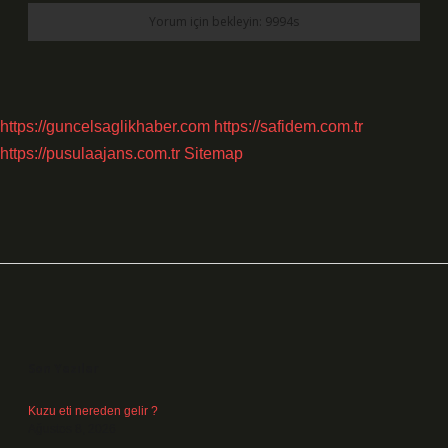
https://guncelsaglikhaber.com
https://safidem.com.tr
https://pusulaajans.com.tr
Sitemap
Sidebar
Son Yazılar
Kuzu eti nereden gelir ?
Ağustos 8, 2026