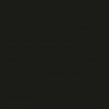
Geçmişi Anlamanın Bugünü
Yorumlamadaki Rolü: Biyolog
Olmak için Hangi Bölüm?
Geçmişi incelemek, bugünü anlamanın ve geleceği
şekillendirmenin temel yollarından biridir. İnsanlık
tarihinin bilimle kurduğu ilişki, özellikle biyoloji
alanında, eğitim ve meslek seçimlerimizi doğrudan
etkiler. “Biyolog olmak için hangi bölüm?” sorusu
sadece günümüz üniversite tercihleriyle sınırlı değildir;
aynı zamanda bilimsel bilgi üretimindeki tarihsel
süreçleri ve toplumsal dönüşümleri anlamakla
yakından ilgilidir.
Orta Çağ ve Rönesans: Doğanın Bilimsel
Merakla Keşfi
Orta Çağ Avrupa’sında biyoloji modern anlamıyla bir