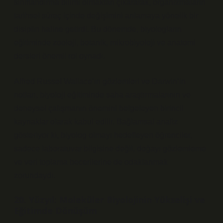
sınıflandırma bilimi olmaktan çıkararak, organizmaların
tarihsel süreç içinde değişimini anlamaya yönelik bir
disiplin haline getirdi. Bu dönemde, biyologların
eğitiminde zooloji, botanik, mikrobiyoloji ve anatomi
dersleri önemli rol oynadı.
Alfred Russel Wallace’ın gözlemleri ve Darwin’in
notları, biyoloji eğitiminde saha araştırmalarının ve
deneysel çalışmanın önemini belgeleyen birincil
kaynaklar olarak kabul edilir.
Bağlamsal analiz
gösteriyor ki, biyolog olmayı hedefleyen öğrenciler,
sadece laboratuvar bilgisine değil, doğayı gözlemleme
ve veri toplama becerilerine de odaklanmak
zorundaydı.
20. Yüzyıl: Moleküler Biyolojinin Yükselişi ve
Eğitimde Dönüşüm