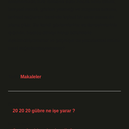
anlamamızda bize rehberlik eder. Ancak nihai olarak,
bireysel merak, gözlem yeteneği ve araştırma tutkusu,
tarihsel bağlamın ötesinde kişisel bir karar olarak ön
plana çıkar. Siz kendi gözlemleriniz ve deneyimleriniz
ışığında, biyolog olmayı hangi bölümlerle
ilişkilendiriyorsunuz ve geçmişin bu yolculuktaki rolünü
nasıl değerlendiriyorsunuz?
Tarih:
Makaleler
Önceki Yazı
20 20 20 gübre ne işe yarar ?
Sonraki Yazı