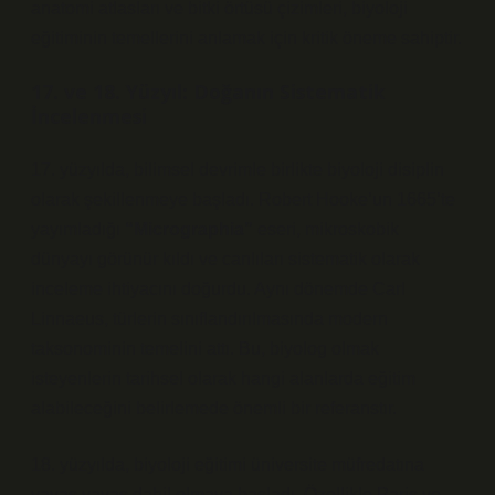
anatomi atlasları ve bitki örtüsü çizimleri, biyoloji
eğitiminin temellerini anlamak için kritik öneme sahiptir.
17. ve 18. Yüzyıl: Doğanın Sistematik
İncelenmesi
17. yüzyılda, bilimsel devrimle birlikte biyoloji disiplin
olarak şekillenmeye başladı. Robert Hooke’un 1665’te
yayımladığı
“Micrographia”
eseri, mikroskobik
dünyayı görünür kıldı ve canlıları sistematik olarak
inceleme ihtiyacını doğurdu. Aynı dönemde Carl
Linnaeus, türlerin sınıflandırılmasında modern
taksonominin temelini attı. Bu, biyolog olmak
isteyenlerin tarihsel olarak hangi alanlarda eğitim
alabileceğini belirlemede önemli bir referanstır.
18. yüzyılda, biyoloji eğitimi üniversite müfredatına
yavaş yavaş dahil olmaya başladı. Özellikle Paris ve