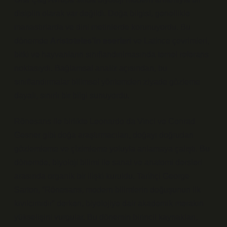
disiplin olarak var değildi. Doğa bilgisi, genellikle
manastırlarda ve dini metinlerde korunuyordu. Bu
dönemde
Aristoteles’in eserleri
ve Latince çevrimleri,
bitki ve hayvanların sınıflandırılmasında temel referans
noktasıydı.
Bağlamsal analiz
açısından, bu
sınıflandırmalar bilimsel yöntemden ziyade gözleme
dayalı, sınırlı bir bilgi sunuyordu.
Rönesans ile birlikte Leonardo da Vinci ve Conrad
Gesner gibi doğa araştırmacıları, doğayı doğrudan
gözlemleme ve çizimleme yoluyla anlamaya çalıştı. Bu
dönemde, biyoloji bilimi ile sanat ve anatomi dersleri
arasında organik bir ilişki kuruldu. Tarihçi George
Sarton, “Rönesans, modern bilimlerin doğuşunun ilk
kıvılcımıdır” derken, biyolojiye dair akademik merakın
yükselişini vurgular. Bu dönemin birincil kaynakları,