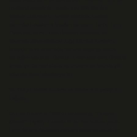
Londra üniversiteleri, anatomi ve bitki bilimleri
derslerini bilimsel bir temele oturtarak, biyoloji
alanındaki akademik fırsatları genişletti. Tarihçi Lynn
Thorndike, birincil kaynaklardan hareketle, bu
dönemde üniversitelerde doğa bilimleri derslerinin,
özellikle tıp ve ziraat bölümleriyle bağlantılı olarak
verildiğini kaydeder. Buradan çıkarılacak ders: Biyolog
olmak için tarihsel olarak tıp, anatomi ve botanik gibi
bölümler temel oluşturuyordu.
19. Yüzyıl: Evrim Kuramı ve Modern Biyolojinin
Doğuşu
Charles Darwin’in 1859’da yayımladığı
“Türlerin
Kökeni”
, biyoloji alanında bir kırılma noktası yarattı.
Evrim kuramı, biyolojiyi yalnızca gözleme dayalı bir