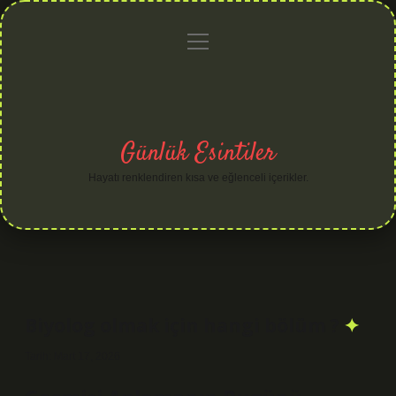
menüyü
Anasayfa
Gizlilik
Yasal
Hakkımızda
aç
Politikası
Uyarı
Günlük Esintiler
Hayatı renklendiren kısa ve eğlenceli içerikler.
Biyolog olmak için hangi bölüm ?
Tarih: Mart 17, 2026