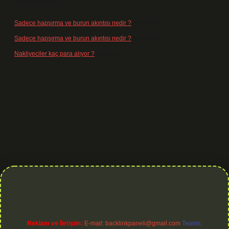
Son Yorumlar
Sadece hapşırma ve burun akıntısı nedir ?
için
admin
Sadece hapşırma ve burun akıntısı nedir ?
için
Tiryaki
Nakliyeciler kaç para alıyor ?
için
admin
.org
Reklam ve İletişim:
E-mail:
backlinkpaneli@gmail.com
Teams: