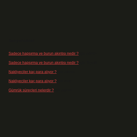
Son yorumlar
Sadece hapşırma ve burun akıntısı nedir ?
için
admin
Sadece hapşırma ve burun akıntısı nedir ?
için
Tiryaki
Nakliyeciler kaç para alıyor ?
için
admin
Nakliyeciler kaç para alıyor ?
için
Arife
Gümrük süreçleri nelerdir ?
için
admin