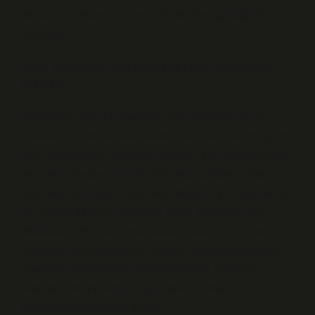
günümüze taşıyan bir araç olarak işlev gördüğünü
gösteriyor.
Halk Edebiyatının Gelecekteki Potansiyel
Etkileri
Gelecekte, halk edebiyatının daha dijitalleşmiş ve
küresel bir hale gelmesi bekleniyor. Peki, bu dönüşüm
halk edebiyatının gelecekte nasıl bir etki yaratacağına
dair neler söylüyor? Halk edebiyatı, kültürel mirası
taşımakla kalmayıp, toplumsal değişimi yönlendiren bir
güç haline gelebilir. Özellikle dijital dünyada, halk
edebiyatı, anlık toplumsal olaylara dair hızlı bir tepki
mekanizması oluşturabilir. Sosyal medya platformları
üzerinde popülerleşen “halk edebiyatı” içerikleri,
bireylerin ve grupların düşüncelerini hızla
yayabilmesine olanak sağlar.