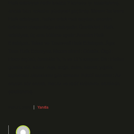
Halk edebiyatı nedir kısaca ? konusu iyi toparlanmış,
ancak bazı noktalar yüzeysel geçilmiş. Metnin bu kısmı
Halk edebiyatı , halkın ortak malı sayılan, anonim
ürünlerin oluşturduğu edebiyattır. Özellikleri : Halk
edebiyatı, üç ana bölüme ayrılır: Anonim Halk
Edebiyatı, Tekke ve Tasavvufî Halk Edebiyatı, Âşık
Tarzı Halk Edebiyatı. Nazım birimi : Dörtlük. Ölçü :
Hece ölçüsü, özellikle ‘li, ‘li ve 11’li kalıplar. Dil : Halkın
günlük dili. Konu : Aşk, doğa, ölüm, hasret, yiğitlik,
toplumsal aksaklıklar gibi temalar. Edebî sanatlar : Az
sayıda söz sanatı, mecaz ve redif kullanımı. etrafında
şekillenmiş.
Mart 21, 2026
Yanıtla
admin