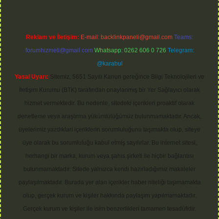
Reklam ve İletişim:
E-mail:
backlinkpaneli@gmail.com
Teams:
forumhizmeti@gmail.com
Whatsapp: 0262 606 0 726
Telegram:
@karabul
Yasal Uyarı:
Sitemiz, 5651 Sayılı Kanun gereğince Bilgi Teknolojileri ve
İletişim Kurumu (BTK) tarafından onaylanmış bir Yer Sağlayıcı olarak
hizmet vermektedir. Bu nedenle, sitedeki içerikleri proaktif olarak
denetleme veya araştırma yükümlülüğümüz bulunmamaktadır. Ancak,
üyelerimiz yazdıkları içeriklerin sorumluluğunu taşımakta olup, siteye
üye olarak bu sorumluluğu kabul etmiş sayılırlar. Bu internet sitesi,
herhangi bir marka, kurum veya şahıs şirketi ile hiçbir bağlantısı
bulunmamaktadır. Sitede yalnızca kendi hazırladığımız makaleler
paylaşılmaktadır. Burada yer alan içerikler haber niteliği taşımamakta
olup, gerçek kurum ve kişiler hakkında paylaşım yapılmamaktadır.
Gerçek kurum ve kişiler ile isim benzerlikleri tamamen tesadüfidir.