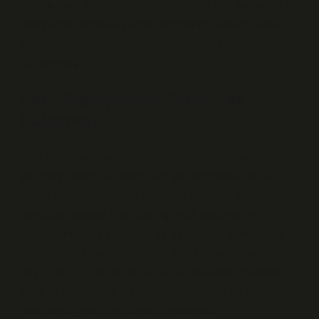
yazıda, halk edebiyatının ne olduğuna dair kapsamlı bir
bakış açısı sunacak ve onu geçmişten bugüne nasıl
şekillendiğini, gelecekteki potansiyel etkilerini
irdeleyeceğiz.
Halk Edebiyatının Tanımı ve
Kökenleri
Halk edebiyatı, belirli bir halkın ya da toplumun
yaratmış olduğu, anonim olan ve çoğunlukla sözlü
olarak kuşaktan kuşağa aktarılan edebiyat türüdür. Bu
edebiyat, sıradan insanların günlük yaşamlarını,
inanışlarını, halk kültürünü ve değerlerini yansıtan bir
türdür. Yani, kökeninde halkın kendisi vardır; yazılı
değil, sözlü bir kültürün ürünüdür. Masallar, efsaneler,
türkü ve şiirler, halk hikâyeleri, bilmeceler ve atasözleri
halk edebiyatının en bilinen örnekleridir.