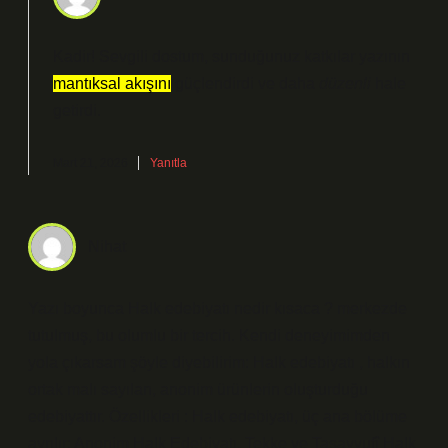
Kadir! Sevgili dostum, sunduğunuz katkılar yazının
mantıksal akışını
güçlendirdi ve daha
düzenli
hale
getirdi.
Mart 21, 2026
Yanıtla
Nihat
Yazı boyunca Halk edebiyatı nedir kısaca ? merkezde
tutulmuş, bu olumlu bir tercih. Kendi deneyimimden
yola çıkarsam şöyle diyebilirim: Halk edebiyatı , halkın
ortak malı sayılan, anonim ürünlerin oluşturduğu
edebiyattır. Özellikleri : Halk edebiyatı, üç ana bölüme
ayrılır: Anonim Halk Edebiyatı, Tekke ve Tasavvufî Halk