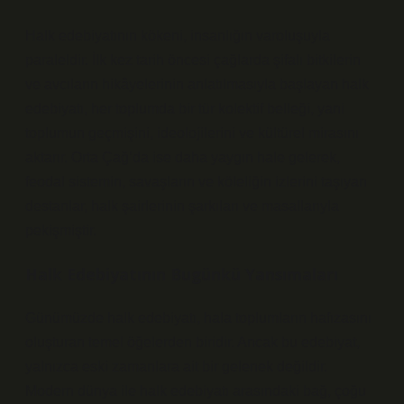
Halk edebiyatının kökeni, insanlığın varoluşuyla
paraleldir. İlk kez tarih öncesi çağlarda şifalı bitkilerin
ve avcıların hikâyelerinin anlatılmasıyla başlayan halk
edebiyatı, her toplumda bir tür kolektif belleği, yani
toplumun geçmişini, ideolojilerini ve kültürel mirasını
aktarır. Orta Çağ’da ise daha yaygın hale gelerek,
feodal sistemin, savaşların ve köleliğin izlerini taşıyan
destanlar, halk şairlerinin şarkıları ve masallarıyla
pekişmiştir.
Halk Edebiyatının Bugünkü Yansımaları
Günümüzde halk edebiyatı, hala toplumların hafızasını
oluşturan temel öğelerden biridir. Ancak bu edebiyat,
yalnızca eski zamanlara ait bir gelenek değildir.
Modern dünya ile halk edebiyatı arasındaki bağ, çoğu