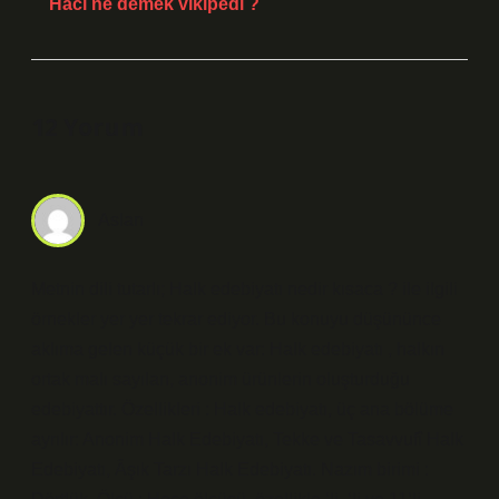
Hacı ne demek vikipedi ?
12 Yorum
Aslan
Metnin dili tutarlı; Halk edebiyatı nedir kısaca ? ile ilgili
örnekler yer yer tekrar ediyor. Bu konuyu düşününce
aklıma gelen küçük bir ek var: Halk edebiyatı , halkın
ortak malı sayılan, anonim ürünlerin oluşturduğu
edebiyattır. Özellikleri : Halk edebiyatı, üç ana bölüme
ayrılır: Anonim Halk Edebiyatı, Tekke ve Tasavvufî Halk
Edebiyatı, Âşık Tarzı Halk Edebiyatı. Nazım birimi :