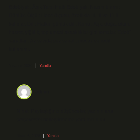
Edebiyatı, Âşık Tarzı Halk Edebiyatı. Nazım birimi :
Dörtlük. Ölçü : Hece ölçüsü, özellikle ‘li, ‘li ve 11’li
kalıplar. Dil : Halkın günlük dili. Konu : Aşk, doğa, ölüm,
hasret, yiğitlik, toplumsal aksaklıklar gibi temalar. Edebî
sanatlar : Az sayıda söz sanatı, mecaz ve redif
kullanımı.
Nisan 5, 2026
Yanıtla
admin
Nihat! Paylaştığınız düşünceler, yazının
ana
çerçevesini
netleştirmeme yardımcı oldu.
Nisan 5, 2026
Yanıtla