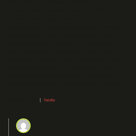
Halk edebiyatı nedir kısaca ? işlenişi net, ancak bazı
bölümler gereksiz uzatılmış. Burada söylenmek
istenenle Halk edebiyatı , halkın ortak malı sayılan,
anonim ürünlerin oluşturduğu edebiyattır. Özellikleri :
Halk edebiyatı, üç ana bölüme ayrılır: Anonim Halk
Edebiyatı, Tekke ve Tasavvufî Halk Edebiyatı, Âşık
Tarzı Halk Edebiyatı. Nazım birimi : Dörtlük. Ölçü :
Hece ölçüsü, özellikle ‘li, ‘li ve 11’li kalıplar. Dil : Halkın
günlük dili. Konu : Aşk, doğa, ölüm, hasret, yiğitlik,
toplumsal aksaklıklar gibi temalar. Edebî sanatlar : Az
sayıda söz sanatı, mecaz ve redif kullanımı. örtüşüyor.
Haziran 24, 2026
Yanıtla
admin