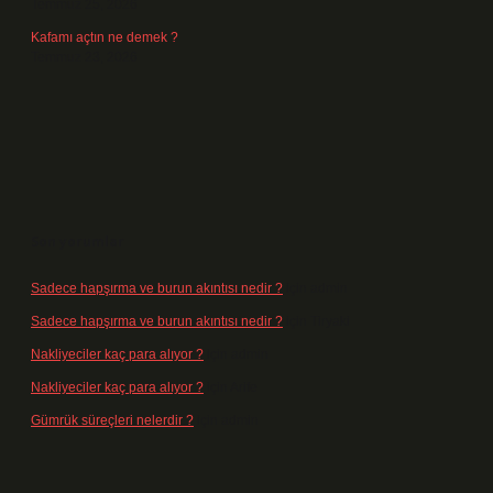
Temmuz 25, 2026
Kafamı açtın ne demek ?
Temmuz 23, 2026
Son yorumlar
Sadece hapşırma ve burun akıntısı nedir ?
için
admin
Sadece hapşırma ve burun akıntısı nedir ?
için
Tiryaki
Nakliyeciler kaç para alıyor ?
için
admin
Nakliyeciler kaç para alıyor ?
için
Arife
Gümrük süreçleri nelerdir ?
için
admin