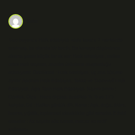
Sefer
Yazı boyunca Halk edebiyatı nedir kısaca ? merkezde
tutulmuş, bu olumlu bir tercih. Bu konuyu düşününce
aklıma gelen küçük bir ek var: Halk edebiyatı , halkın
ortak malı sayılan, anonim ürünlerin oluşturduğu
edebiyattır. Özellikleri : Halk edebiyatı, üç ana bölüme
ayrılır: Anonim Halk Edebiyatı, Tekke ve Tasavvufî Halk
Edebiyatı, Âşık Tarzı Halk Edebiyatı. Nazım birimi :
Dörtlük. Ölçü : Hece ölçüsü, özellikle ‘li, ‘li ve 11’li
kalıplar. Dil : Halkın günlük dili. Konu : Aşk, doğa, ölüm,
hasret, yiğitlik, toplumsal aksaklıklar gibi temalar. Edebî
sanatlar : Az sayıda söz sanatı, mecaz ve redif
kullanımı.