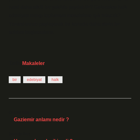
nasıl daha etkili bir şekilde yayılabilir? Gelecekte halk
edebiyatı hangi toplumsal meselelere ışık tutacak?
Yorumlarınızı paylaşarak bu konuda daha derin bir
sohbet başlatabiliriz.
Tarih:
Makaleler
bir
edebiyat
halk
Önceki Yazı
Gaziemir anlamı nedir ?
Sonraki Yazı