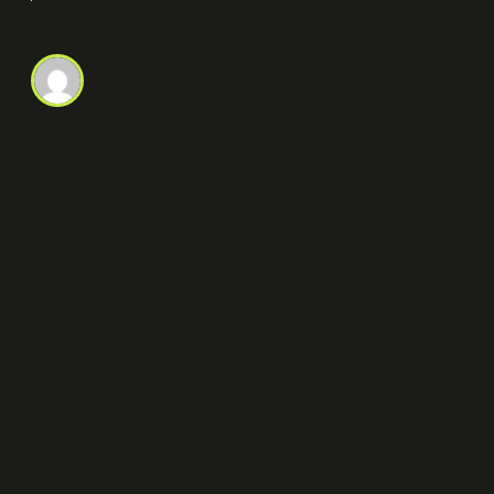
Otağ
Metnin genel yapısı düzenli; Halk edebiyatı nedir
kısaca ? başlığı altında bağlayıcı ifadeler eksik.
Buradaki yaklaşım Halk edebiyatı , halkın ortak malı
sayılan, anonim ürünlerin oluşturduğu edebiyattır.
Özellikleri : Halk edebiyatı, üç ana bölüme ayrılır:
Anonim Halk Edebiyatı, Tekke ve Tasavvufî Halk
Edebiyatı, Âşık Tarzı Halk Edebiyatı. Nazım birimi :
Dörtlük. Ölçü : Hece ölçüsü, özellikle ‘li, ‘li ve 11’li
kalıplar. Dil : Halkın günlük dili. Konu : Aşk, doğa, ölüm,
hasret, yiğitlik, toplumsal aksaklıklar gibi temalar. Edebî
sanatlar : Az sayıda söz sanatı, mecaz ve redif
kullanımı. üzerinden okunabilir.