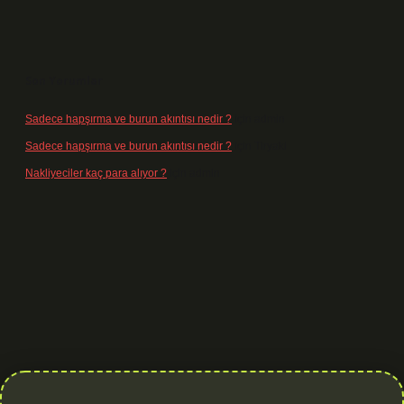
Son Yorumlar
Sadece hapşırma ve burun akıntısı nedir ?
için
admin
Sadece hapşırma ve burun akıntısı nedir ?
için
Tiryaki
Nakliyeciler kaç para alıyor ?
için
admin
nbet yeni giriş
betexper güvenilir mi
elexbetgiris.org