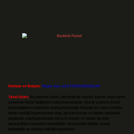
Reklam ve İletişim:
Skype: live:.cid.575569c608265c69
Yasal Uyarı:
Bu internet sitesi, herhangi bir marka, kurum veya şahıs
şirketi ile hiçbir bağlantısı bulunmamaktadır. Sitede yalnızca kendi
hazırladığımız makaleler paylaşılmaktadır. Burada yer alan içerikler
haber niteliği taşımamakta olup, gerçek kurum ve kişiler hakkında
paylaşım yapılmamaktadır. Gerçek kurum ve kişiler ile isim
benzerlikleri tamamen tesadüfidir. Sitemizdeki bilgiler taslak
halindedir ve tavsiye niteliği taşımazlar.