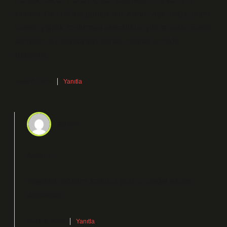
Dörtlük. Ölçü : Hece ölçüsü, özellikle ‘li, ‘li ve 11’li
kalıplar. Dil : Halkın günlük dili. Konu : Aşk, doğa, ölüm,
hasret, yiğitlik, toplumsal aksaklıklar gibi temalar. Edebî
sanatlar : Az sayıda söz sanatı, mecaz ve redif
kullanımı.
Aralık 6, 2025
Yanıtla
admin
Aslan!
Teşekkür ederim, katkınız yazının
doğal akışını
destekledi.
Aralık 6, 2025
Yanıtla