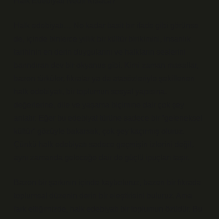
Halk Edebiyatı Nedir Kısaca?
Halk edebiyatı… Ne kadar basit bir ifade gibi görünse
de, içinde binlerce yıllık bir kültür birikimini, insanlık
tarihinin en derin duygularını ve halkların seslerini
barındıran dev bir okyanus gibi. Kimi zaman masallar,
bazen türküler, fıkralar ya da atasözleriyle şekillenen
halk edebiyatı, bir toplumun sosyal yapısına,
değerlerine, dile ve yaşama biçimine dair çok şey
anlatır. Eğer bu edebiyat türüne sadece bir “geleneksel
kültür” gözüyle bakarsak, çok şey kaçırmış oluruz.
Çünkü halk edebiyatı sadece geçmişin izlerini değil,
aynı zamanda geleceğe dair de güçlü ipuçları taşır.
Bazen bir şarkının içinde kayboluruz, bazen bir fıkrada
toplumsal düzenin derin bir eleştirisini buluruz. Ama
fark ettiğimizde, halk edebiyatı bir toplumun özüdür. Bu