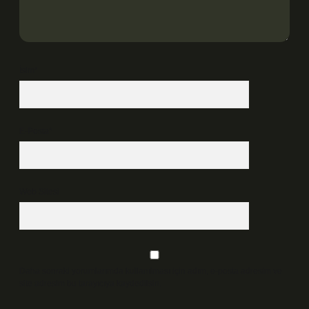
İsim*
E-Posta*
Web Sitesi
Daha sonraki yorumlarımda kullanılması için adım, e-posta adresim ve
site adresim bu tarayıcıya kaydedilsin.