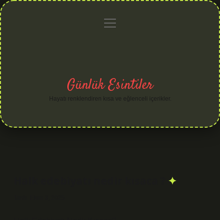
menüyü
Anasayfa
Gizlilik
Yasal
Hakkımızda
aç
Politikası
Uyarı
Günlük Esintiler
Hayatı renklendiren kısa ve eğlenceli içerikler.
Halk edebiyatı nedir kısaca ?
Tarih: Ekim 3, 2025