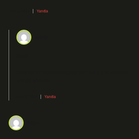
Mart 1, 2026
Yanıtla
admin
Otağ!
Katkılarınız sayesinde çalışmam daha
çok yönlü
bir
içeriğe kavuştu.
Mart 1, 2026
Yanıtla
Kadir