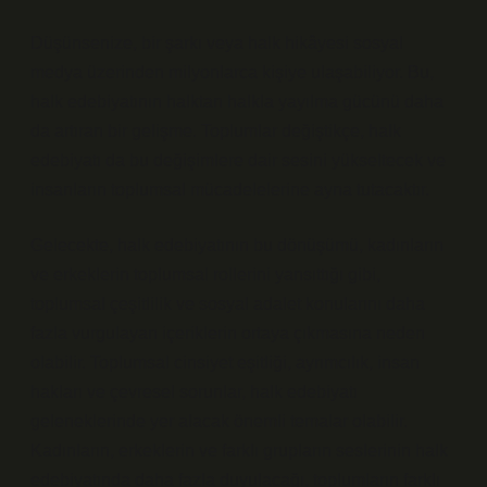
Düşünsenize, bir şarkı veya halk hikâyesi sosyal
medya üzerinden milyonlarca kişiye ulaşabiliyor. Bu,
halk edebiyatının halktan halkla yayılma gücünü daha
da artıran bir gelişme. Toplumlar değiştikçe, halk
edebiyatı da bu değişimlere dair sesini yükseltecek ve
insanların toplumsal mücadelelerine ayna tutacaktır.
Gelecekte, halk edebiyatının bu dönüşümü, kadınların
ve erkeklerin toplumsal rollerini yansıttığı gibi,
toplumsal çeşitlilik ve sosyal adalet konularını daha
fazla vurgulayan içeriklerin ortaya çıkmasına neden
olabilir. Toplumsal cinsiyet eşitliği, ayrımcılık, insan
hakları ve çevresel sorunlar, halk edebiyatı
geleneklerinde yer alacak önemli temalar olabilir.
Kadınların, erkeklerin ve farklı grupların seslerinin halk
edebiyatında daha fazla duyulacağı, toplumların farklı