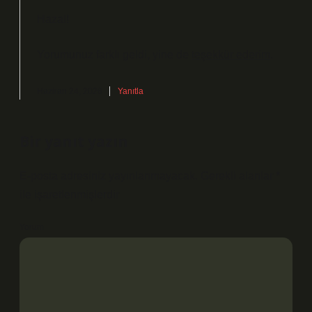
Hazal!
Yorumunuz farklı geldi, yine de
teşekkür ederim
.
Haziran 24, 2026
Yanıtla
Bir yanıt yazın
E-posta adresiniz yayınlanmayacak.
Gerekli alanlar
*
ile işaretlenmişlerdir
Yorum