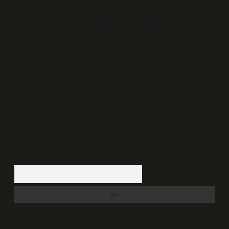
Sitemiz, 5651 Sayılı Kanun gereğince Bilgi Teknolojileri ve İletişim
Kurumu (BTK) tarafından onaylanmış bir Yer Sağlayıcı olarak hizmet
vermektedir. Bu nedenle, sitedeki içerikleri proaktif olarak denetleme
veya araştırma yükümlülüğümüz bulunmamaktadır. Ancak, üyelerimiz
yazdıkları içeriklerin sorumluluğunu taşımakta olup, siteye üye olarak bu
sorumluluğu kabul etmiş sayılırlar.
Hukuka ve yasal düzenlemelere aykırı olduğunu düşündüğünüz
içerikleri,
backlinkpanelicomtr@gmail.com
adresine bildirmeniz halinde,
ilgili içerikler yasal süre içerisinde sitemizden kaldırılacaktır.
Arama