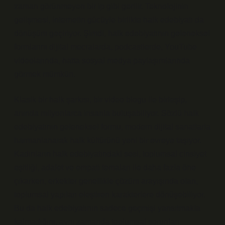
zaman görünmeyen bir ip gibi gerilir. Teknolojinin
gelişmesi, internetin gücüyle birlikte halk edebiyatı da
dönüşüm geçiriyor. Şimdi, halk edebiyatının geleneksel
formlarını dijital mecralarda, podcastlerde, YouTube
videolarında, hatta sosyal medya paylaşımlarında
görmek mümkün.
Klasik bir halk şarkısı, bir video blogu ile birleşip,
anında milyonlarca insanla buluşabiliyor. Sözlü halk
edebiyatının geleneksel formu, modern dijital sanatlarla
harmanlanarak halk kültürünü yeni bir evreye taşıyor.
Kadınların halk edebiyatındaki sesi, toplumsal cinsiyet
eşitliği, adalet ve empati temaları ile daha fazla öne
çıkarken, erkekler genellikle çözüm arayışında olan,
toplumsal yapıları eleştiren karakterlere dönüşebiliyor.
Bu da halk edebiyatının sadece geçmişi yansıtmakla
kalmadığını, aynı zamanda toplumsal sorunları