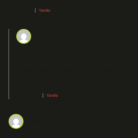
Mayıs 5, 2026
Yanıtla
admin
Sefer!
Teşekkür ederim, yorumlarınız yazıya
netlik
kazandırdı.
Mayıs 5, 2026
Yanıtla
Hazal