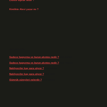
Litosol toprak nedir ?
Temmuz 25, 2026
Kimlikte Alevi yazar mı ?
Temmuz 25, 2026
Son yorumlar
Sadece hapşırma ve burun akıntısı nedir ?
için
admin
Sadece hapşırma ve burun akıntısı nedir ?
için
Tiryaki
Nakliyeciler kaç para alıyor ?
için
admin
Nakliyeciler kaç para alıyor ?
için
Arife
Gümrük süreçleri nelerdir ?
için
admin