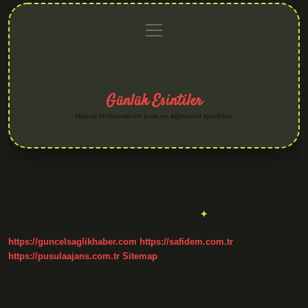
menüyü
Anasayfa
Gizlilik
Yasal
Hakkımızda
aç
Politikası
Uyarı
Günlük Esintiler
Hayatı renklendiren kısa ve eğlenceli içerikler.
Etiket:
Adam vurma cezası kaç yıl 2024
https://guncelsaglikhaber.com
https://safidem.com.tr
https://pusulaajans.com.tr
Sitemap