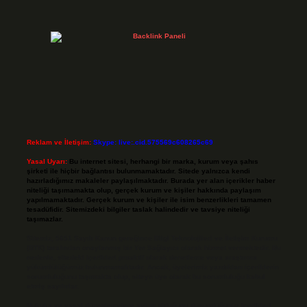
Reklam ve İletişim:
Skype: live:.cid.575569c608265c69
Yasal Uyarı:
Bu internet sitesi, herhangi bir marka, kurum veya şahıs
şirketi ile hiçbir bağlantısı bulunmamaktadır. Sitede yalnızca kendi
hazırladığımız makaleler paylaşılmaktadır. Burada yer alan içerikler haber
niteliği taşımamakta olup, gerçek kurum ve kişiler hakkında paylaşım
yapılmamaktadır. Gerçek kurum ve kişiler ile isim benzerlikleri tamamen
tesadüfidir. Sitemizdeki bilgiler taslak halindedir ve tavsiye niteliği
taşımazlar.
Sitemiz, 5651 Sayılı Kanun gereğince Bilgi Teknolojileri ve İletişim Kurumu
(BTK) tarafından onaylanmış bir Yer Sağlayıcı olarak hizmet vermektedir. Bu
nedenle, sitedeki içerikleri proaktif olarak denetleme veya araştırma
yükümlülüğümüz bulunmamaktadır. Ancak, üyelerimiz yazdıkları içeriklerin
sorumluluğunu taşımakta olup, siteye üye olarak bu sorumluluğu kabul
etmiş sayılırlar.
Hukuka ve yasal düzenlemelere aykırı olduğunu düşündüğünüz içerikleri,