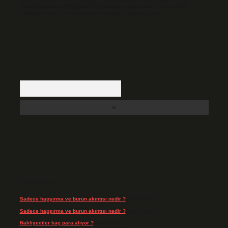
backlinkpanelicomtr@gmail.com
adresine bildirmeniz halinde, ilgili
içerikler yasal süre içerisinde sitemizden kaldırılacaktır.
Arama
Son Yorumlar
Sadece hapşırma ve burun akıntısı nedir ?
için
admin
Sadece hapşırma ve burun akıntısı nedir ?
için
Tiryaki
Nakliyeciler kaç para alıyor ?
için
admin