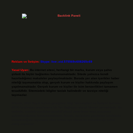
Reklam ve İletişim:
Skype: live:.cid.575569c608265c69
Yasal Uyarı:
Bu internet sitesi, herhangi bir marka, kurum veya şahıs
şirketi ile hiçbir bağlantısı bulunmamaktadır. Sitede yalnızca kendi
hazırladığımız makaleler paylaşılmaktadır. Burada yer alan içerikler haber
niteliği taşımamakta olup, gerçek kurum ve kişiler hakkında paylaşım
yapılmamaktadır. Gerçek kurum ve kişiler ile isim benzerlikleri tamamen
tesadüfidir. Sitemizdeki bilgiler taslak halindedir ve tavsiye niteliği
taşımazlar.
Sitemiz, 5651 Sayılı Kanun gereğince Bilgi Teknolojileri ve İletişim Kurumu
(BTK) tarafından onaylanmış bir Yer Sağlayıcı olarak hizmet vermektedir. Bu
nedenle, sitedeki içerikleri proaktif olarak denetleme veya araştırma
yükümlülüğümüz bulunmamaktadır. Ancak, üyelerimiz yazdıkları içeriklerin
sorumluluğunu taşımakta olup, siteye üye olarak bu sorumluluğu kabul
etmiş sayılırlar.
Hukuka ve yasal düzenlemelere aykırı olduğunu düşündüğünüz içerikleri,