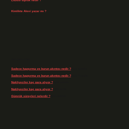
Litosol toprak nedir ?
Temmuz 25, 2026
Kimlikte Alevi yazar mı ?
Temmuz 25, 2026
Son yorumlar
Sadece hapşırma ve burun akıntısı nedir ?
için
admin
Sadece hapşırma ve burun akıntısı nedir ?
için
Tiryaki
Nakliyeciler kaç para alıyor ?
için
admin
Nakliyeciler kaç para alıyor ?
için
Arife
Gümrük süreçleri nelerdir ?
için
admin