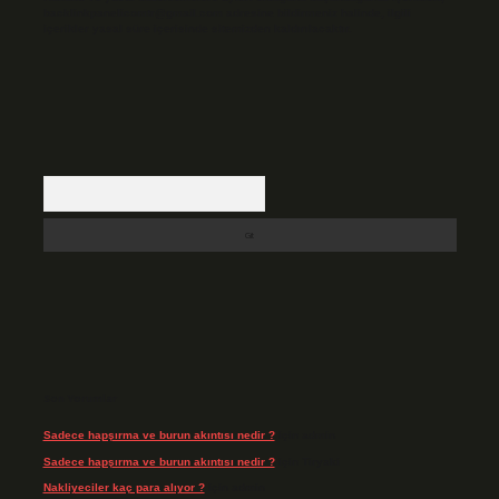
backlinkpanelicomtr@gmail.com
adresine bildirmeniz halinde, ilgili
içerikler yasal süre içerisinde sitemizden kaldırılacaktır.
Arama
Son Yorumlar
Sadece hapşırma ve burun akıntısı nedir ?
için
admin
Sadece hapşırma ve burun akıntısı nedir ?
için
Tiryaki
Nakliyeciler kaç para alıyor ?
için
admin