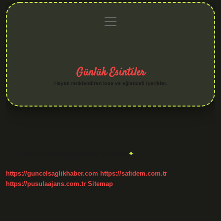
menüyü
Anasayfa
Gizlilik
Yasal
Hakkımızda
aç
Politikası
Uyarı
Günlük Esintiler
Hayatı renklendiren kısa ve eğlenceli içerikler.
Etiket:
Büyüteç Çeşitleri Nelerdir
https://guncelsaglikhaber.com
https://safidem.com.tr
https://pusulaajans.com.tr
Sitemap