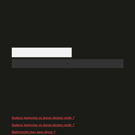
backlinkpanelicomtr@gmail.com
adresine bildirmeniz halinde, ilgili
içerikler yasal süre içerisinde sitemizden kaldırılacaktır.
Arama
Son Yorumlar
Sadece hapşırma ve burun akıntısı nedir ?
için
admin
Sadece hapşırma ve burun akıntısı nedir ?
için
Tiryaki
Nakliyeciler kaç para alıyor ?
için
admin