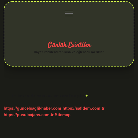
menüyü
Anasayfa
Gizlilik
Yasal
Hakkımızda
aç
Politikası
Uyarı
Günlük Esintiler
Hayatı renklendiren kısa ve eğlenceli içerikler.
Etiket:
Vida somunu ne tarafa açılır
https://guncelsaglikhaber.com
https://safidem.com.tr
https://pusulaajans.com.tr
Sitemap