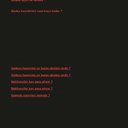
Kafamı açtın ne demek ?
Temmuz 23, 2026
Banka transferleri saat kaça kadar ?
Temmuz 21, 2026
Son yorumlar
Sadece hapşırma ve burun akıntısı nedir ?
için
admin
Sadece hapşırma ve burun akıntısı nedir ?
için
Tiryaki
Nakliyeciler kaç para alıyor ?
için
admin
Nakliyeciler kaç para alıyor ?
için
Arife
Gümrük süreçleri nelerdir ?
için
admin