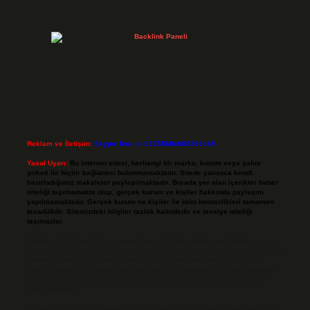
Reklam ve İletişim:
Skype: live:.cid.575569c608265c69
Yasal Uyarı:
Bu internet sitesi, herhangi bir marka, kurum veya şahıs
şirketi ile hiçbir bağlantısı bulunmamaktadır. Sitede yalnızca kendi
hazırladığımız makaleler paylaşılmaktadır. Burada yer alan içerikler haber
niteliği taşımamakta olup, gerçek kurum ve kişiler hakkında paylaşım
yapılmamaktadır. Gerçek kurum ve kişiler ile isim benzerlikleri tamamen
tesadüfidir. Sitemizdeki bilgiler taslak halindedir ve tavsiye niteliği
taşımazlar.
Sitemiz, 5651 Sayılı Kanun gereğince Bilgi Teknolojileri ve İletişim Kurumu
(BTK) tarafından onaylanmış bir Yer Sağlayıcı olarak hizmet vermektedir. Bu
nedenle, sitedeki içerikleri proaktif olarak denetleme veya araştırma
yükümlülüğümüz bulunmamaktadır. Ancak, üyelerimiz yazdıkları içeriklerin
sorumluluğunu taşımakta olup, siteye üye olarak bu sorumluluğu kabul
etmiş sayılırlar.
Hukuka ve yasal düzenlemelere aykırı olduğunu düşündüğünüz içerikleri,